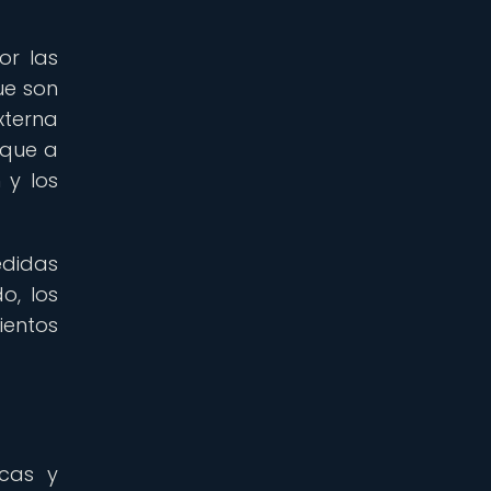
or las
ue son
xterna
 que a
 y los
edidas
o, los
ientos
icas y