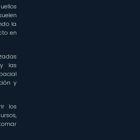
ellos
suelen
ndo la
cto en
izadas
y las
pacial
ción y
r los
ursos,
 tomar