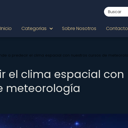
Inicio
Categorias
Sobre Nosotros
Contacto
nde a predecir el clima espacial con nuestros cursos de meteorol
r el clima espacial con
e meteorología