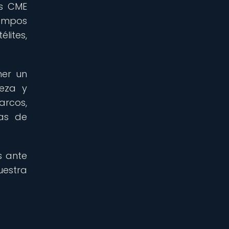
as CME
ampos
lites,
ner un
eza y
arcos,
mas de
s ante
estra