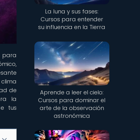
La luna y sus fases:
Cursos para entender
su influencia en la Tierra
l para
ómico,
esante
 clima
dad de
Aprende a leer el cielo:
ra la
Cursos para dominar el
de tus
arte de la observación
astronómica