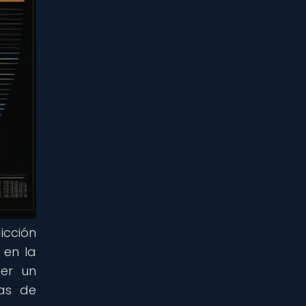
icción
 en la
ner un
mas de