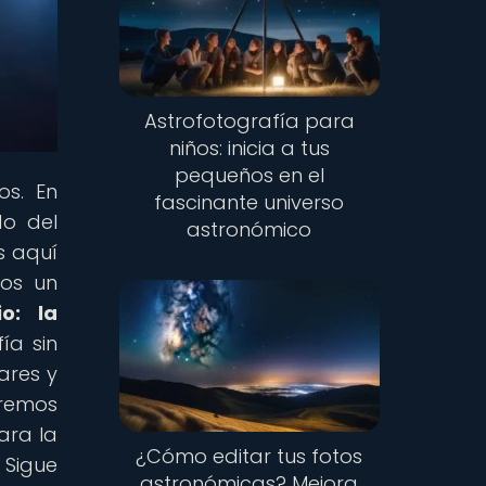
Astrofotografía para
niños: inicia a tus
pequeños en el
os. En
fascinante universo
do del
astronómico
s aquí
mos un
o: la
ía sin
ares y
aremos
ara la
¿Cómo editar tus fotos
 Sigue
astronómicas? Mejora