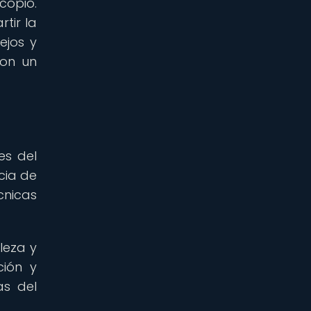
copio.
tir la
ejos y
con un
es del
ncia de
cnicas
leza y
ción y
as del