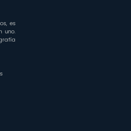
os, es
n uno.
grafía
s