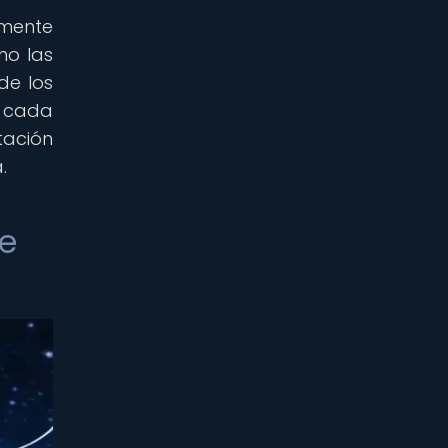
amente
mo las
de los
e cada
tación
.
de