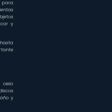
s para
ientas
bjetos
icar y
 hasta
rtante
 cielo
discos
 año y