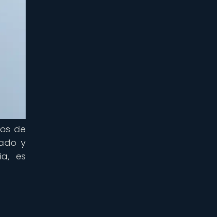
ros de
lado y
ia, es