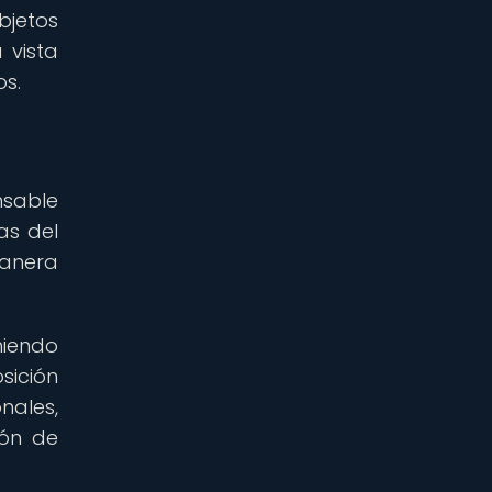
bjetos
 vista
os.
nsable
as del
manera
niendo
sición
nales,
ión de