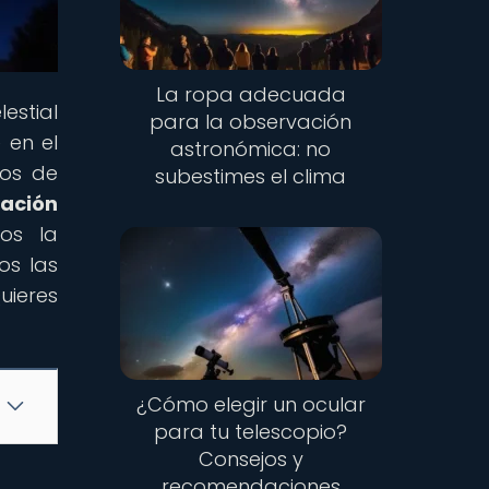
La ropa adecuada
estial
para la observación
 en el
astronómica: no
jos de
subestimes el clima
cación
mos la
os las
uieres
¿Cómo elegir un ocular
para tu telescopio?
Consejos y
recomendaciones