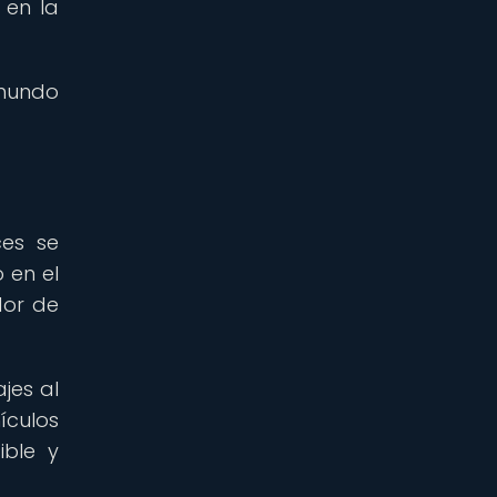
 en la
 mundo
ces se
 en el
dor de
jes al
ículos
ible y