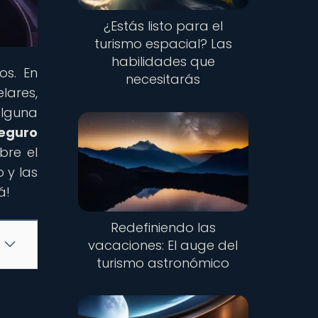
¿Estás listo para el
turismo espacial? Las
habilidades que
os. En
necesitarás
lares,
Alguna
seguro
bre el
 y las
á!
Redefiniendo las
vacaciones: El auge del
turismo astronómico