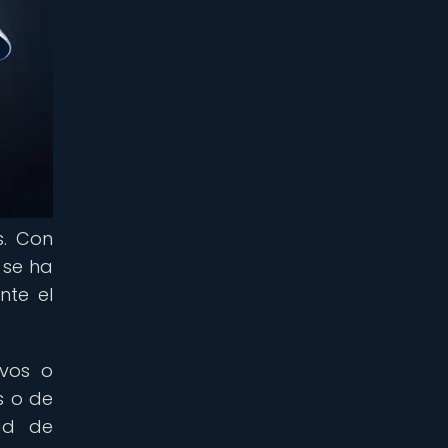
s. Con
 se ha
nte el
ivos o
s o de
dad de