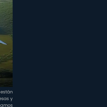
 están
esas y
ntamos