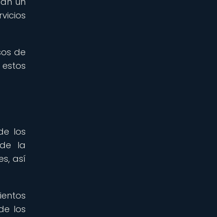
gan un
vicios
sos de
 estos
de los
 de la
s, así
ientos
de los