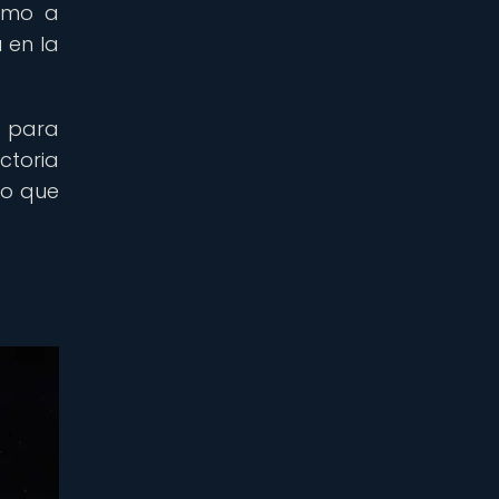
como a
 en la
s para
ctoria
lo que