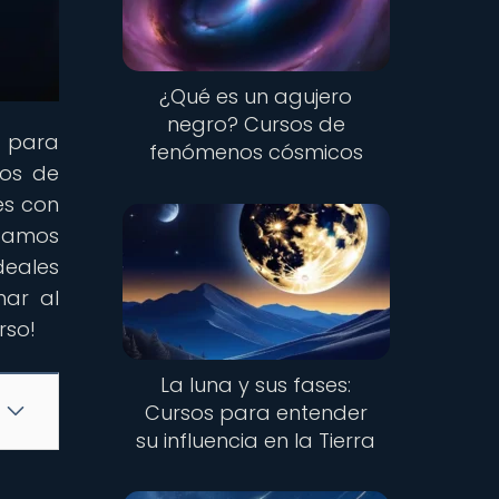
¿Qué es un agujero
negro? Cursos de
l para
fenómenos cósmicos
jos de
es con
ntamos
deales
har al
rso!
La luna y sus fases:
Cursos para entender
su influencia en la Tierra