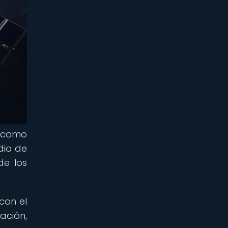
a como
dio de
de los
con el
ación,