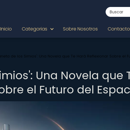
Inicio
Categorias
Sobre Nosotros
Contacto
laneta de los Simios': Una Novela que Te Hará Reflexionar Sobre el F
 Simios': Una Novela que 
obre el Futuro del Espac