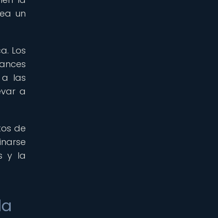
rea un
a. Los
vances
 a las
evar a
tos de
inarse
s y la
la