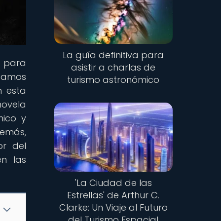
La guía definitiva para
l para
asistir a charlas de
stamos
turismo astronómico
n esta
novela
mico y
demás,
r del
en las
'La Ciudad de las
Estrellas' de Arthur C.
Clarke: Un Viaje al Futuro
del Turismo Espacial