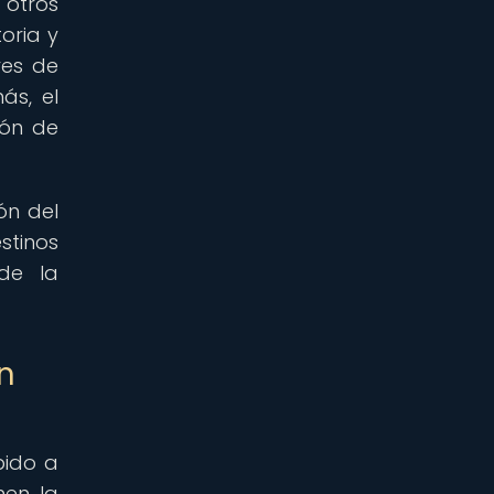
 otros
oria y
res de
ás, el
ión de
ón del
stinos
de la
n
bido a
nen la