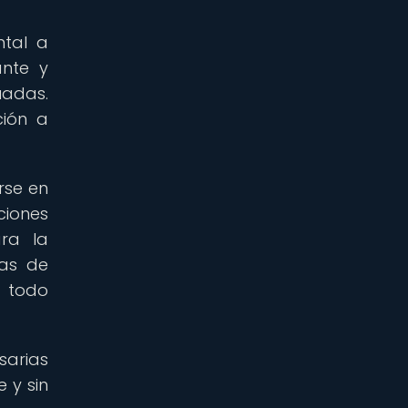
ntal a
ante y
uadas.
ción a
rse en
ciones
ra la
das de
n todo
sarias
 y sin