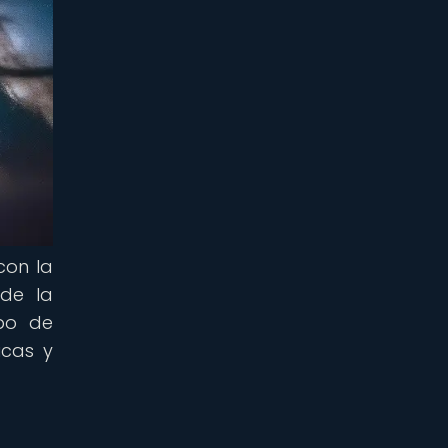
con la
 de la
ipo de
icas y