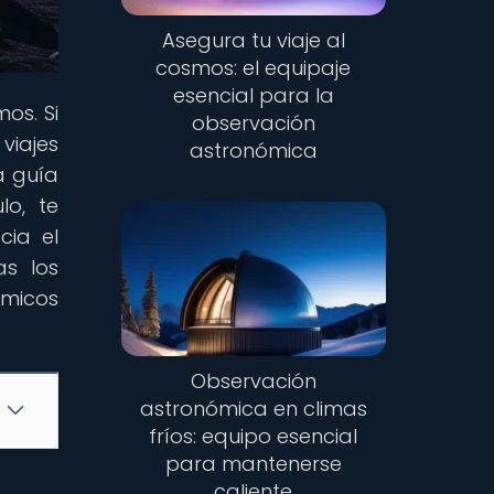
Asegura tu viaje al
cosmos: el equipaje
esencial para la
os. Si
observación
viajes
astronómica
a guía
lo, te
cia el
as los
ómicos
Observación
astronómica en climas
fríos: equipo esencial
para mantenerse
caliente