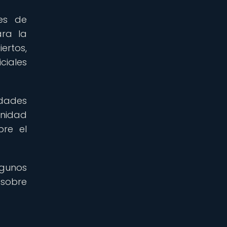
res de
ara la
ertos,
ciales
idades
unidad
bre el
lgunos
 sobre