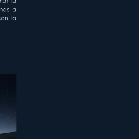
lar la
anas a
con la