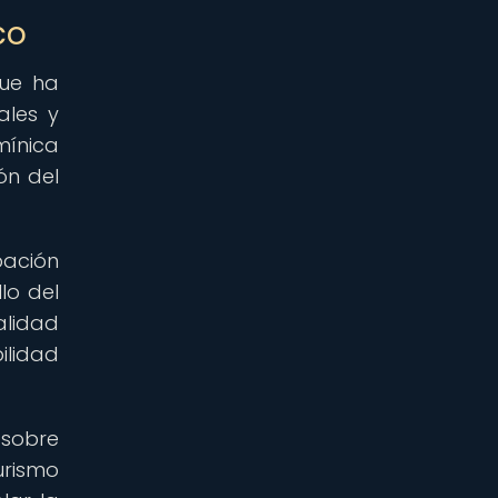
co
que ha
ales y
mínica
ón del
pación
lo del
alidad
ilidad
 sobre
urismo