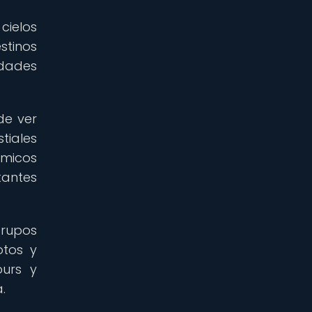
cielos
stinos
idades
de ver
tiales
ómicos
tantes
rupos
otos y
ours y
.