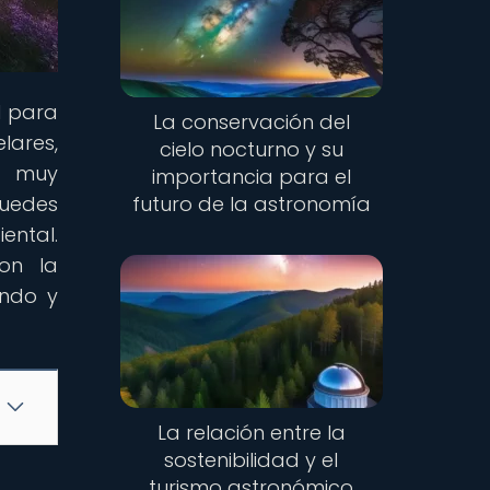
l para
La conservación del
lares,
cielo nocturno y su
a muy
importancia para el
puedes
futuro de la astronomía
ental.
on la
endo y
La relación entre la
sostenibilidad y el
turismo astronómico