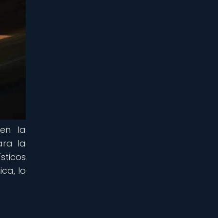
en la
ara la
sticos
ca, lo