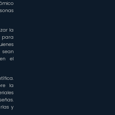
nómico
rsonas
zar la
s para
uienes
s sean
ten el
ífica.
re la
riales
señas.
rlas y