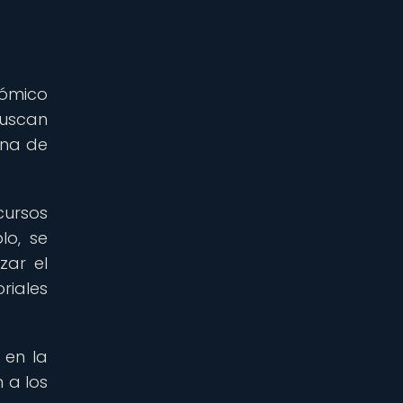
nómico
buscan
ena de
cursos
lo, se
zar el
riales
 en la
 a los