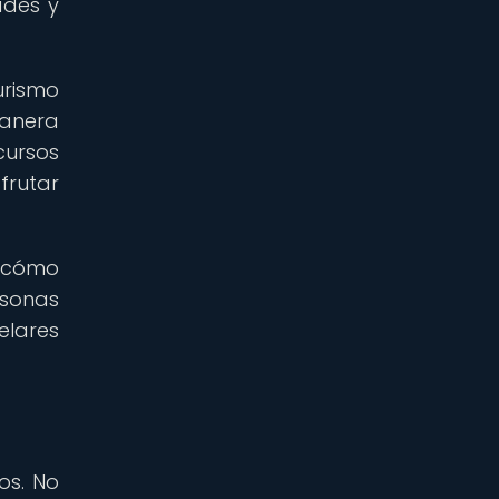
ades y
urismo
manera
cursos
frutar
y cómo
sonas
elares
os. No