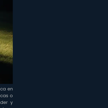
oca en
icas o
nder y