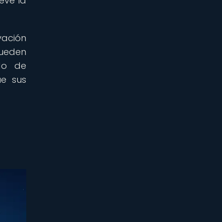
eve la
vación
pueden
do de
ue sus