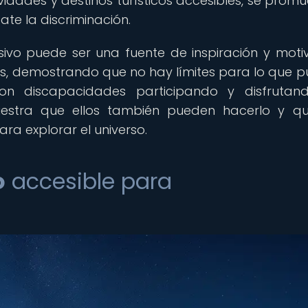
vidades y destinos turísticos accesibles, se promu
te la discriminación.
sivo puede ser una fuente de inspiración y moti
s, demostrando que no hay límites para lo que 
con discapacidades participando y disfrutan
uestra que ellos también pueden hacerlo y q
ra explorar el universo.
o
accesible para