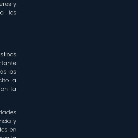
eres y
o los
stinos
rtante
as las
echo a
con la
idades
ncia y
des en