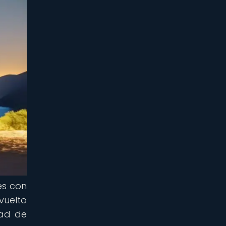
es con
vuelto
dad de