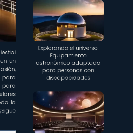
Explorando el universo:
estial
Equipamiento
 en un
astronómico adaptado
asión,
para personas con
e para
discapacidades
a para
elares
oda la
¡Sigue