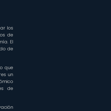
ar los
eos de
ía. El
ndo de
no que
res un
nómico
es de
vación