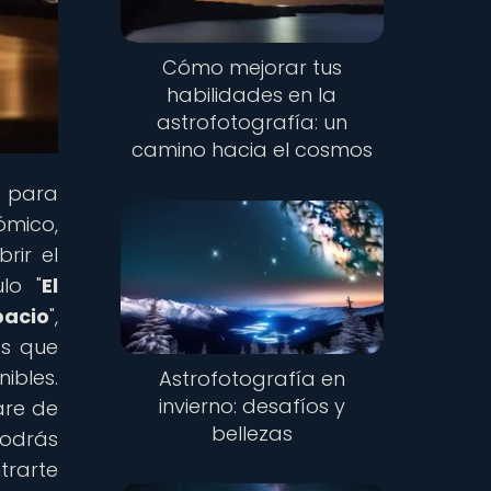
Cómo mejorar tus
habilidades en la
astrofotografía: un
camino hacia el cosmos
l para
ómico,
rir el
lo "
El
pacio
",
as que
ibles.
Astrofotografía en
invierno: desafíos y
are de
bellezas
podrás
trarte