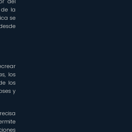
or del
 de la
ica se
 desde
ecrear
s, los
de los
pses y
recisa
ermite
ciones