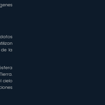
ágenes
 datos
ilizan
 de la
ósfera
Tierra.
 cielo
ciones