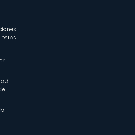
ciones
 estos
er
idad
de
la